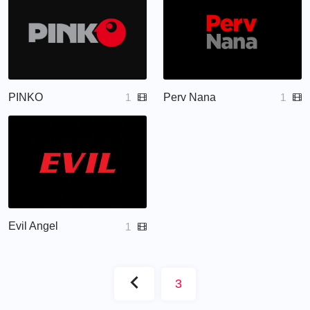
PINKO
Perv Nana
1
1
Evil Angel
1
3