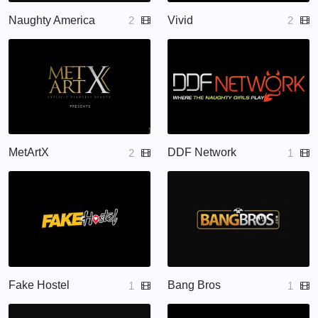
Naughty America
Vivid
2
2
MetArtX
DDF Network
2
1
Fake Hostel
Bang Bros
1
1