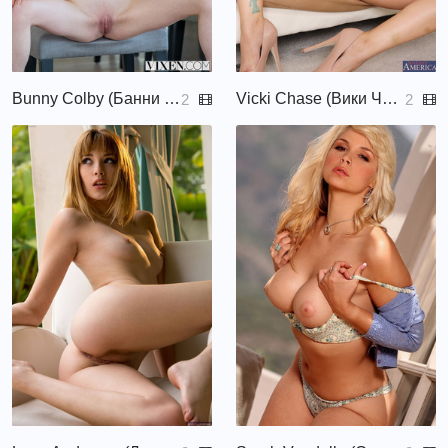
Bunny Colby (Банни Колби, Надя Набакова, Nadya Babakova, Nadya Nabakova)
Vicki Chase (Вики Чейз, Vicki Chase)
2
2