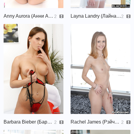
Anny Aurora (Анни Аврора)
Layna Landry (Лайна Лэндри, Flora, Laynay)
2
2
Barbara Bieber (Барбара Бибер, Barbara, Barbara Bieder)
Rachel James (Рэйчел жеймс)
2
2