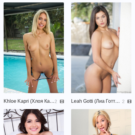
Khloe Kapri (Хлоя Капри, ChloeCapri, Khloe Capri)
Leah Gotti (Лиа Готти, Fiona)
2
2