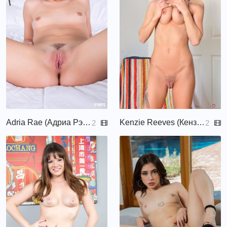
Adria Rae (Адриа Рэй, Aspen Reign)
Kenzie Reeves (Кензи Ривз, Ava Cumz, Kenzie, Kenzie Reese)
2
2