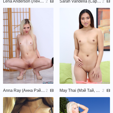
Lena Anderson (Лена Андерсон, Блэр Айвори, Blaire, Blaire Ivory, Jordan West)
Sarah Vandella (Сара Ванделла, Sara Sloane, Sara Vandella, Sarah Sloane)
2
2
Anna Ray (Анна Рэй, Ylana, Anna Rey)
May Thai (Мэй Тай, Mai Tha, Ayshan)
2
2