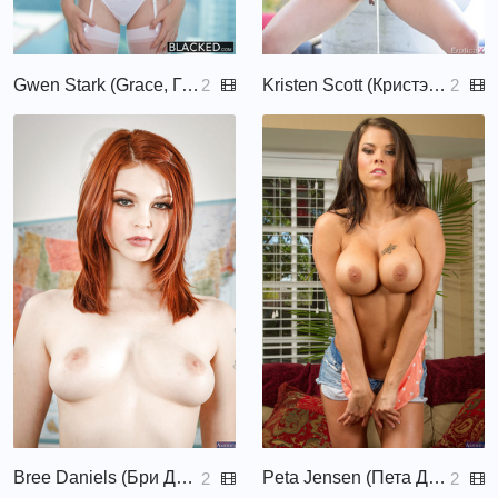
Gwen Stark (Grace, Гвен Старк)
Kristen Scott (Кристэн Скотт, Kristin Scott)
2
2
Bree Daniels (Бри Дэниелс, Billy, Brea, Brea Daniels, Bree, Bree Daniel)
Peta Jensen (Пета Дженсен, Scarlett Reid)
2
2