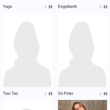
Yago
Engelberth
3
3
Tian Tao
Sir Peter
3
3